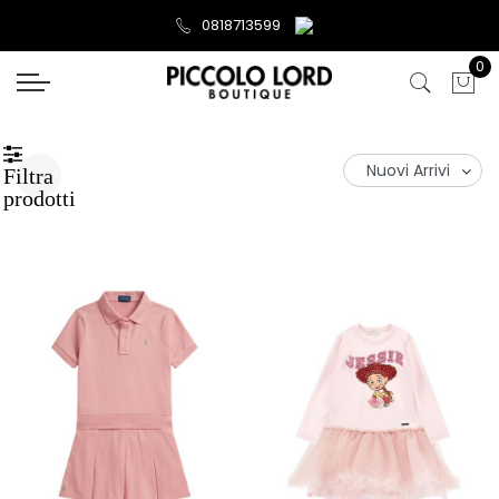
0818713599
0
Filtra
prodotti