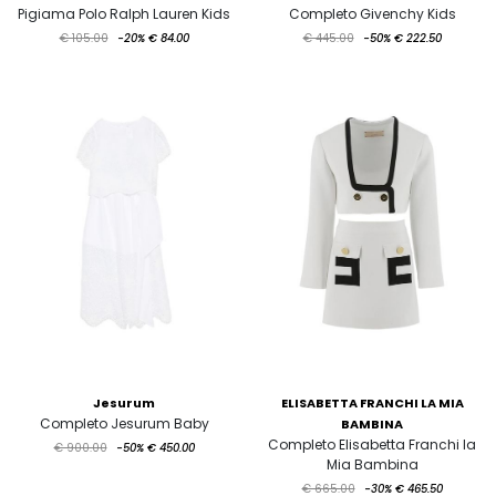
Pigiama Polo Ralph Lauren Kids
Completo Givenchy Kids
€ 105.00
-20%
€ 84.00
€ 445.00
-50%
€ 222.50
Jesurum
ELISABETTA FRANCHI LA MIA
Completo Jesurum Baby
BAMBINA
Completo Elisabetta Franchi la
€ 900.00
-50%
€ 450.00
Mia Bambina
€ 665.00
-30%
€ 465.50