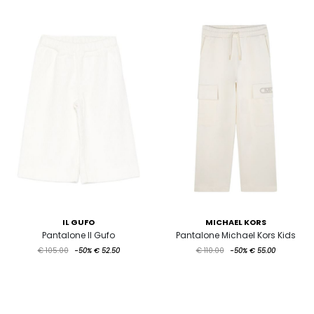
IL GUFO
MICHAEL KORS
Pantalone Il Gufo
Pantalone Michael Kors Kids
€ 105.00
-50%
€ 52.50
€ 110.00
-50%
€ 55.00