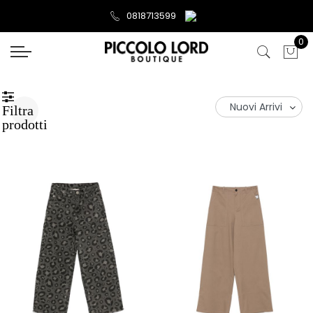
0818713599
0
Filtra
prodotti