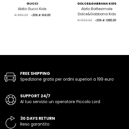
GUCCI
DOLCE&GABBANA KIDS
Abito Gucci Kids
Abito Battesimale
Dolce&Gabbana Kids
€ 880.00
-30%
€ 616.00
€ 1550.00
-30%
€ 1085.00
FREE SHIPPING
Spedizione gratis per ordini superiori a 199 euro
SUPPORT 24/7
Al tuo servizio un operatore Piccolo Lord
30 DAYS RETURN
Reso garantito