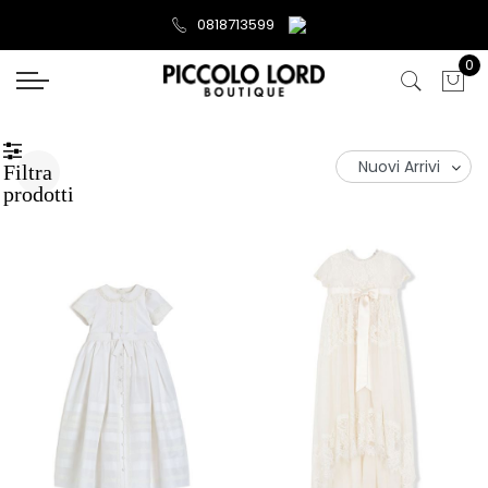
0818713599
0
Filtra
prodotti