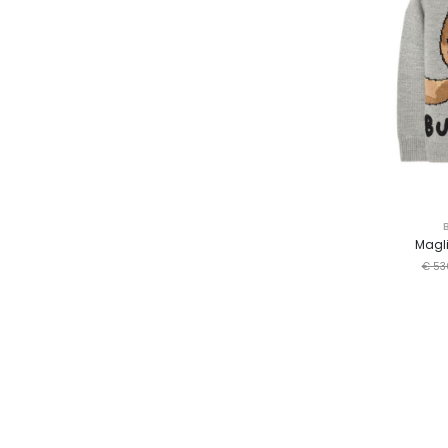
Magli
€ 53