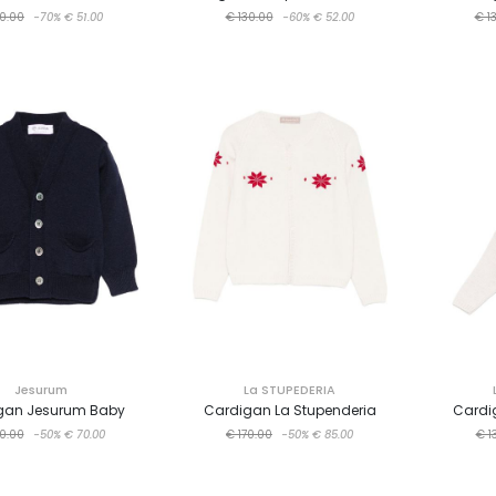
70.00
-70%
€ 51.00
€ 130.00
-60%
€ 52.00
€ 1
Jesurum
La STUPEDERIA
gan Jesurum Baby
Cardigan La Stupenderia
Cardi
0.00
-50%
€ 70.00
€ 170.00
-50%
€ 85.00
€ 1