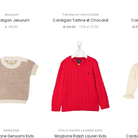
Jesurum
Tartine et chocolate
digan Jesurum
Cardigan Tartine et Chocolat
Car
€ 160.00
€ 90.00
-70%
€ 27.00
€ 1
GENSAMI
POLO RALPH LAUREN KIDS
one Gensami Kids
Maglione Ralph Lauren Kids
Cardi