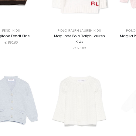
FENDI KIDS
POLO RALPH LAUREN KIDS
POLO 
lione Fendi Kids
Maglione Polo Ralph Lauren
Maglia P
Kids
€ 590.00
€ 175.00