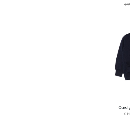
€ 1
Cardi
€ 14