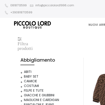
0818713599
info@piccololord1996.com
+390818713599
NUOVI ARR
Filtra
prodotti
Abbigliamento
ABITI
BABY SET
CAMICIE
COSTUMI
FELPE E TUTE
GIACCHE E GIUBBINI
MAGLIONI E CARDIGAN
PANTALONI E JEANS