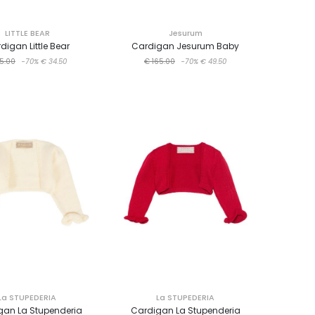
LITTLE BEAR
Jesurum
digan Little Bear
Cardigan Jesurum Baby
15.00
-70%
€ 34.50
€ 165.00
-70%
€ 49.50
La STUPEDERIA
La STUPEDERIA
gan La Stupenderia
Cardigan La Stupenderia