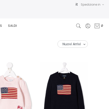
it
Spedizione in
0
RS
SALDI