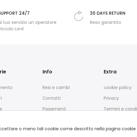
SUPPORT 24/7
30 DAYS RETURN
Al tuo servizio un operatore
Reso garantito
Piccolo Lord
rie
Info
Extra
amento
Resi e cambi
cookie policy
i
Contatti
Privacy
e
Pagamenti
Termini e condi
Spedizione
L'azienda
e accettare o meno tali cookie come descritto nella pagina cookie 