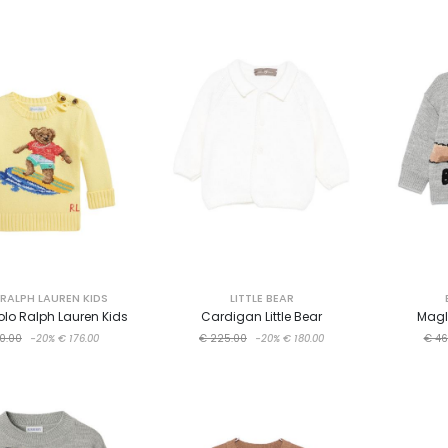
RALPH LAUREN KIDS
LITTLE BEAR
olo Ralph Lauren Kids
Cardigan Little Bear
Magl
0.00
-20%
€ 176.00
€ 225.00
-20%
€ 180.00
€ 46