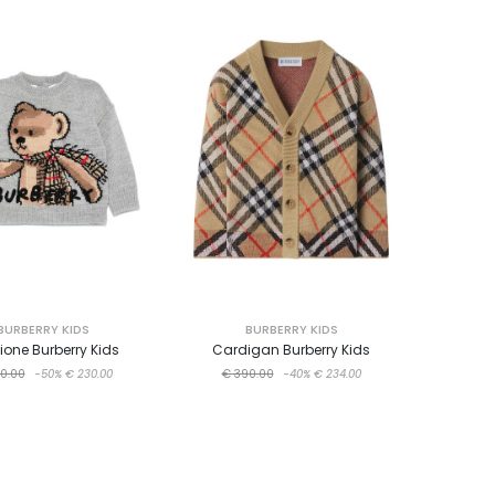
BURBERRY KIDS
BURBERRY KIDS
ione Burberry Kids
Cardigan Burberry Kids
0.00
-50%
€ 230.00
€ 390.00
-40%
€ 234.00