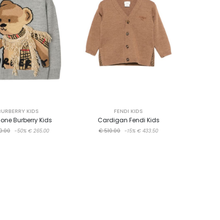
BURBERRY KIDS
FENDI KIDS
one Burberry Kids
Cardigan Fendi Kids
0.00
-50%
€ 265.00
€ 510.00
-15%
€ 433.50