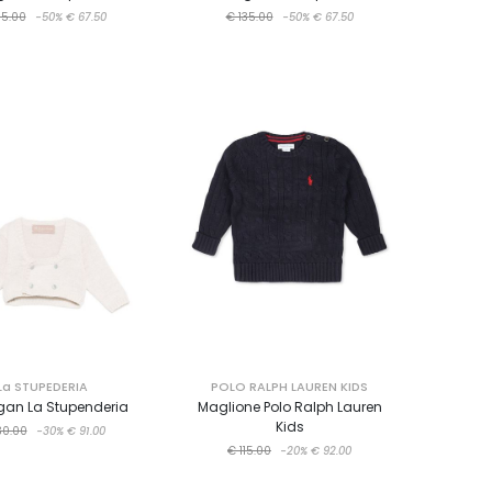
35.00
-50%
€ 67.50
€ 135.00
-50%
€ 67.50
La STUPEDERIA
POLO RALPH LAUREN KIDS
gan La Stupenderia
Maglione Polo Ralph Lauren
Kids
30.00
-30%
€ 91.00
€ 115.00
-20%
€ 92.00