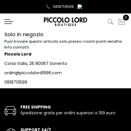
0818713599
0
Solo in negozio
Puoi trovare questo articolo solo presso i nostri punti vendita:
Info contatti
Piccolo Lord
Corso Italia, 26 80067 Sorrento
ordini@piccololord1996.com
0818713599
FREE SHIPPING
Spedizione gratis per ordini superiori a 199 euro
SUPPORT 24/7