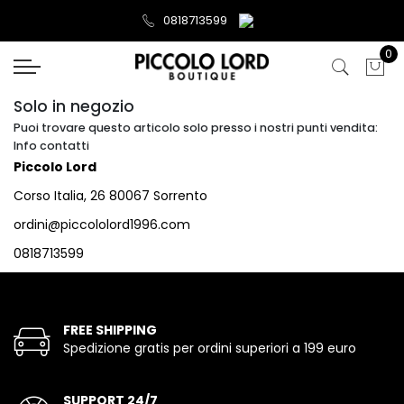
0818713599
0
Solo in negozio
Puoi trovare questo articolo solo presso i nostri punti vendita:
Info contatti
Piccolo Lord
Corso Italia, 26 80067 Sorrento
ordini@piccololord1996.com
0818713599
FREE SHIPPING
Spedizione gratis per ordini superiori a 199 euro
SUPPORT 24/7