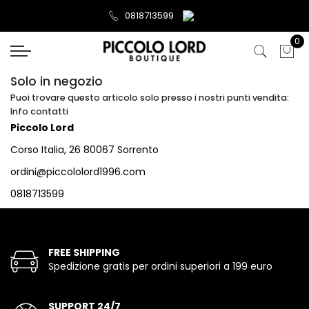
0818713599
0
Solo in negozio
Puoi trovare questo articolo solo presso i nostri punti vendita:
Info contatti
Piccolo Lord
Corso Italia, 26 80067 Sorrento
ordini@piccololord1996.com
0818713599
FREE SHIPPING
Spedizione gratis per ordini superiori a 199 euro
SUPPORT 24/7