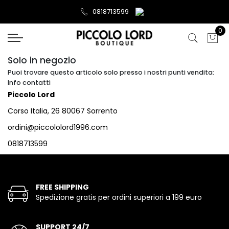
0818713599
0
Solo in negozio
Puoi trovare questo articolo solo presso i nostri punti vendita:
Info contatti
Piccolo Lord
Corso Italia, 26 80067 Sorrento
ordini@piccololord1996.com
0818713599
FREE SHIPPING
Spedizione gratis per ordini superiori a 199 euro
SUPPORT 24/7