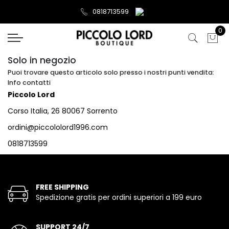
0818713599
0
Solo in negozio
Puoi trovare questo articolo solo presso i nostri punti vendita:
Info contatti
Piccolo Lord
Corso Italia, 26 80067 Sorrento
ordini@piccololord1996.com
0818713599
FREE SHIPPING
Spedizione gratis per ordini superiori a 199 euro
SUPPORT 24/7