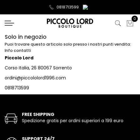
0818713599
0
Solo in negozio
Puoi trovare questo articolo solo presso i nostri punti vendita:
Info contatti
Piccolo Lord
Corso Italia, 26 80067 Sorrento
ordini@piccololord1996.com
0818713599
FREE SHIPPING
Spedizione gratis per ordini superiori a 199 euro
SUPPORT 24/7