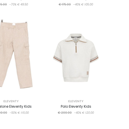
65.00
-70%
€ 49.50
€ 175.00
-40%
€ 105.00
ELEVENTY
ELEVENTY
lone Eleventy Kids
Polo Eleventy Kids
30.00
-50%
€ 115.00
€ 200.00
-40%
€ 120.00