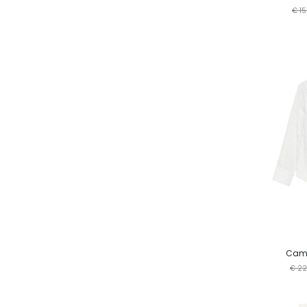
€ 15
Cami
€ 22