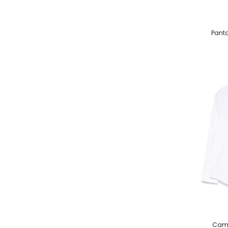
Panta
Cami