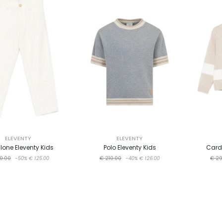
ELEVENTY
ELEVENTY
lone Eleventy Kids
Polo Eleventy Kids
Cardi
0.00
-50%
€ 125.00
€ 210.00
-40%
€ 126.00
€ 29