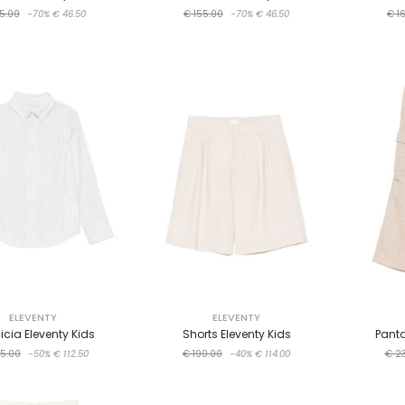
5.00
-70%
€ 46.50
€ 155.00
-70%
€ 46.50
€ 1
ELEVENTY
ELEVENTY
cia Eleventy Kids
Shorts Eleventy Kids
Panta
5.00
-50%
€ 112.50
€ 190.00
-40%
€ 114.00
€ 2