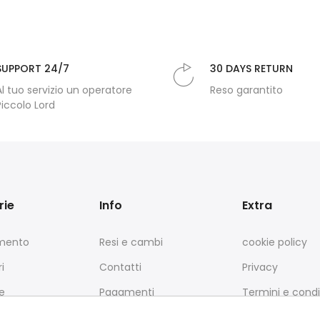
SUPPORT 24/7
30 DAYS RETURN
Al tuo servizio un operatore
Reso garantito
Piccolo Lord
rie
Info
Extra
amento
Resi e cambi
cookie policy
i
Contatti
Privacy
e
Pagamenti
Termini e condi
Spedizione
L'azienda