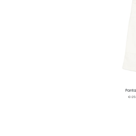
Panta
€ 25