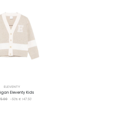
ELEVENTY
gan Eleventy Kids
5.00
-50%
€ 147.50