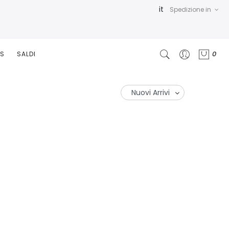
it
Spedizione in
0
RS
SALDI