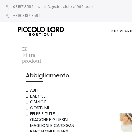
0818713599
info@piccololord1996.com
+390818713599
NUOVI ARR
Filtra
prodotti
Abbigliamento
ABITI
BABY SET
CAMICIE
COSTUMI
FELPE E TUTE
GIACCHE E GIUBBINI
MAGLIONI E CARDIGAN
PANTALONI E JEANS