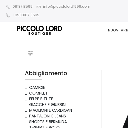
0818713599
info@piccololord1996.com
+390818713599
NUOVI ARR
Abbigliamento
CAMICIE
COMPLETI
FELPE E TUTE
GIACCHE E GIUBBINI
MAGLIONI E CARDIGAN
PANTALONI E JEANS
SHORTS E BERMUDA
T-SHIRT E POLO