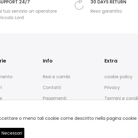
SUPPORT 24/7
30 DAYS RETURN
Al tuo servizio un operatore
Reso garantito
Piccolo Lord
rie
Info
Extra
amento
Resi e cambi
cookie policy
i
Contatti
Privacy
e
Pagamenti
Termini e condi
Spedizione
L'azienda
e accettare o meno tali cookie come descritto nella pagina cookie 
 Necessari