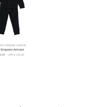
IO ARMANI JUNIOR
 Emporio Armani
0.00
-20%
€ 232.00