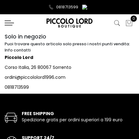
0818713599
0
Solo in negozio
Puoi trovare questo articolo solo presso i nostri punti vendita:
Info contatti
Piccolo Lord
Corso Italia, 26 80067 Sorrento
ordini@piccololord1996.com
0818713599
FREE SHIPPING
Spedizione gratis per ordini superiori a 199 euro
SUPPORT 24/7