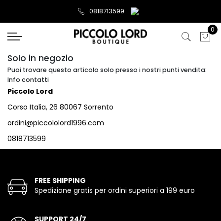
0818713599
0
Solo in negozio
Puoi trovare questo articolo solo presso i nostri punti vendita:
Info contatti
Piccolo Lord
Corso Italia, 26 80067 Sorrento
ordini@piccololord1996.com
0818713599
FREE SHIPPING
Spedizione gratis per ordini superiori a 199 euro
SUPPORT 24/7