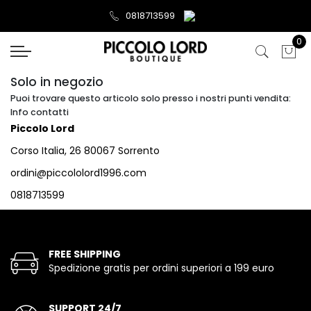
0818713599
0
Solo in negozio
Puoi trovare questo articolo solo presso i nostri punti vendita:
Info contatti
Piccolo Lord
Corso Italia, 26 80067 Sorrento
ordini@piccololord1996.com
0818713599
FREE SHIPPING
Spedizione gratis per ordini superiori a 199 euro
SUPPORT 24/7