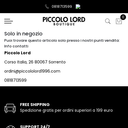
0818713599
0
Solo in negozio
Puoi trovare questo articolo solo presso i nostri punti vendita:
Info contatti
Piccolo Lord
Corso Italia, 26 80067 Sorrento
ordini@piccololord1996.com
0818713599
FREE SHIPPING
Spedizione gratis per ordini superiori a 199 euro
SUPPORT 24/7