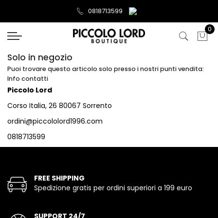
0818713599
0
Solo in negozio
Puoi trovare questo articolo solo presso i nostri punti vendita:
Info contatti
Piccolo Lord
Corso Italia, 26 80067 Sorrento
ordini@piccololord1996.com
0818713599
FREE SHIPPING
Spedizione gratis per ordini superiori a 199 euro
SUPPORT 24/7