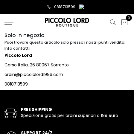
0818713599
0
Solo in negozio
Puoi trovare questo articolo solo presso i nostri punti vendita:
Info contatti
Piccolo Lord
Corso Italia, 26 80067 Sorrento
ordini@piccololord1996.com
0818713599
FREE SHIPPING
Spedizione gratis per ordini superiori a 199 euro
SUPPORT 24/7