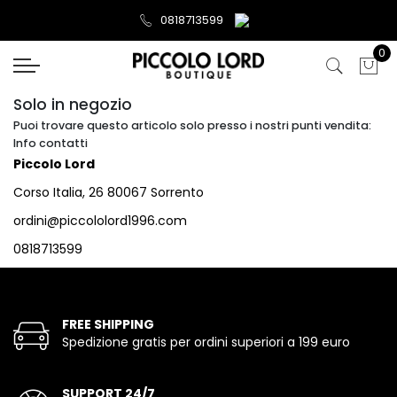
0818713599
0
Solo in negozio
Puoi trovare questo articolo solo presso i nostri punti vendita:
Info contatti
Piccolo Lord
Corso Italia, 26 80067 Sorrento
ordini@piccololord1996.com
0818713599
FREE SHIPPING
Spedizione gratis per ordini superiori a 199 euro
SUPPORT 24/7