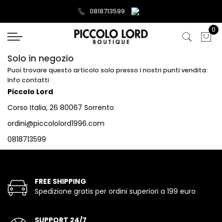
0818713599
0
Solo in negozio
Puoi trovare questo articolo solo presso i nostri punti vendita:
Info contatti
Piccolo Lord
Corso Italia, 26 80067 Sorrento
ordini@piccololord1996.com
0818713599
FREE SHIPPING
Spedizione gratis per ordini superiori a 199 euro
SUPPORT 24/7