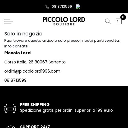
0818713599
0
Solo in negozio
Puoi trovare questo articolo solo presso i nostri punti vendita:
Info contatti
Piccolo Lord
Corso Italia, 26 80067 Sorrento
ordini@piccololord1996.com
0818713599
FREE SHIPPING
Spedizione gratis per ordini superiori a 199 euro
SUPPORT 24/7