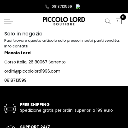
0818713599
0
Solo in negozio
Puoi trovare questo articolo solo presso i nostri punti vendita:
Info contatti
Piccolo Lord
Corso Italia, 26 80067 Sorrento
ordini@piccololord1996.com
0818713599
FREE SHIPPING
Spedizione gratis per ordini superiori a 199 euro
SUPPORT 24/7