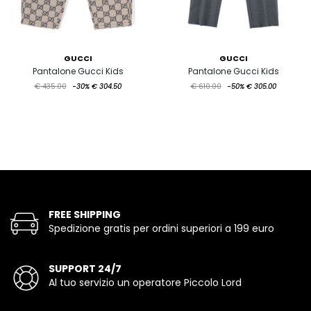
GUCCI
GUCCI
Pantalone Gucci Kids
Pantalone Gucci Kids
€ 435.00
-30%
€ 304.50
€ 610.00
-50%
€ 305.00
FREE SHIPPING
Spedizione gratis per ordini superiori a 199 euro
SUPPORT 24/7
Al tuo servizio un operatore Piccolo Lord