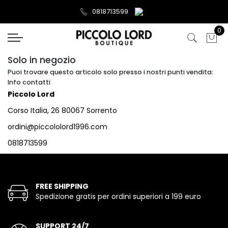
0818713599
0
Solo in negozio
Puoi trovare questo articolo solo presso i nostri punti vendita:
Info contatti
Piccolo Lord
Corso Italia, 26 80067 Sorrento
ordini@piccololord1996.com
0818713599
FREE SHIPPING
Spedizione gratis per ordini superiori a 199 euro
SUPPORT 24/7