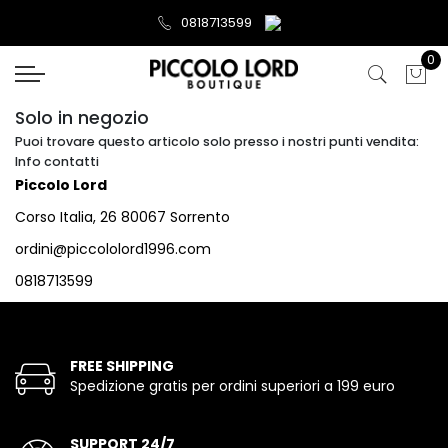
0818713599
0
Solo in negozio
Puoi trovare questo articolo solo presso i nostri punti vendita:
Info contatti
Piccolo Lord
Corso Italia, 26 80067 Sorrento
ordini@piccololord1996.com
0818713599
FREE SHIPPING
Spedizione gratis per ordini superiori a 199 euro
SUPPORT 24/7