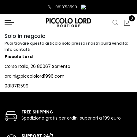
0818713599
0
Solo in negozio
Puoi trovare questo articolo solo presso i nostri punti vendita:
Info contatti
Piccolo Lord
Corso Italia, 26 80067 Sorrento
ordini@piccololord1996.com
0818713599
FREE SHIPPING
Spedizione gratis per ordini superiori a 199 euro
SUPPORT 24/7