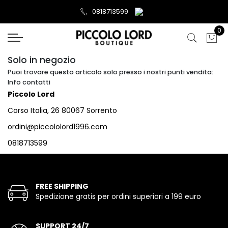
0818713599
0
Solo in negozio
Puoi trovare questo articolo solo presso i nostri punti vendita:
Info contatti
Piccolo Lord
Corso Italia, 26 80067 Sorrento
ordini@piccololord1996.com
0818713599
FREE SHIPPING
Spedizione gratis per ordini superiori a 199 euro
SUPPORT 24/7