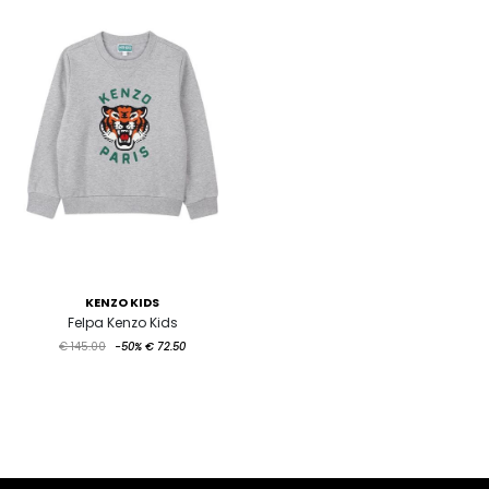
KENZO KIDS
Felpa Kenzo Kids
€ 145.00
-50%
€ 72.50