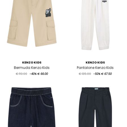
KENZO KIDS
KENZO KIDS
Bermuda Kenzo Kids
Pantalone Kenzo Kids
€ 110.00
-40%
€ 66.00
€ 135.00
-50%
€ 67.50