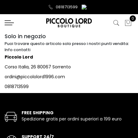
0818713599
0
Solo in negozio
Puoi trovare questo articolo solo presso i nostri punti vendita:
Info contatti
Piccolo Lord
Corso Italia, 26 80067 Sorrento
ordini@piccololord1996.com
0818713599
FREE SHIPPING
Spedizione gratis per ordini superiori a 199 euro
SUPPORT 24/7