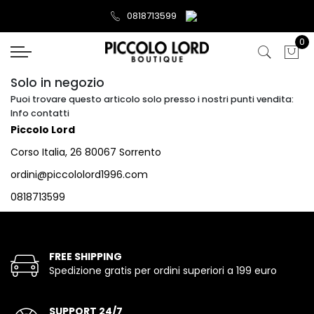
0818713599
0
Solo in negozio
Puoi trovare questo articolo solo presso i nostri punti vendita:
Info contatti
Piccolo Lord
Corso Italia, 26 80067 Sorrento
ordini@piccololord1996.com
0818713599
FREE SHIPPING
Spedizione gratis per ordini superiori a 199 euro
SUPPORT 24/7