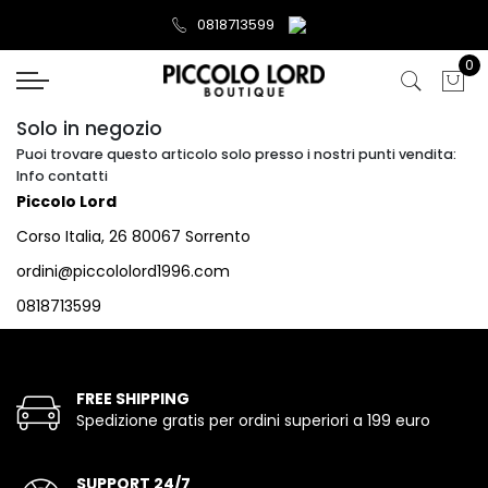
0818713599
0
Solo in negozio
Puoi trovare questo articolo solo presso i nostri punti vendita:
Info contatti
Piccolo Lord
Corso Italia, 26 80067 Sorrento
ordini@piccololord1996.com
0818713599
FREE SHIPPING
Spedizione gratis per ordini superiori a 199 euro
SUPPORT 24/7