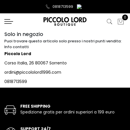
0818713599
0
Solo in negozio
Puoi trovare questo articolo solo presso i nostri punti vendita:
Info contatti
Piccolo Lord
Corso Italia, 26 80067 Sorrento
ordini@piccololord1996.com
0818713599
FREE SHIPPING
Spedizione gratis per ordini superiori a 199 euro
SUPPORT 24/7