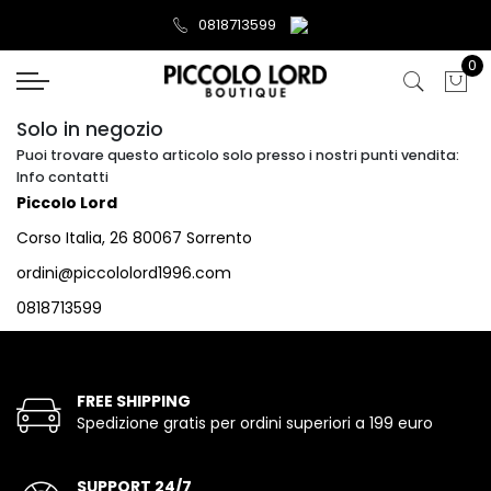
0818713599
0
Solo in negozio
Puoi trovare questo articolo solo presso i nostri punti vendita:
Info contatti
Piccolo Lord
Corso Italia, 26 80067 Sorrento
ordini@piccololord1996.com
0818713599
FREE SHIPPING
Spedizione gratis per ordini superiori a 199 euro
SUPPORT 24/7