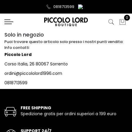
0818713599
0
Solo in negozio
Puoi trovare questo articolo solo presso i nostri punti vendita:
Info contatti
Piccolo Lord
Corso Italia, 26 80067 Sorrento
ordini@piccololord1996.com
0818713599
FREE SHIPPING
Spedizione gratis per ordini superiori a 199 euro
SUPPORT 24/7