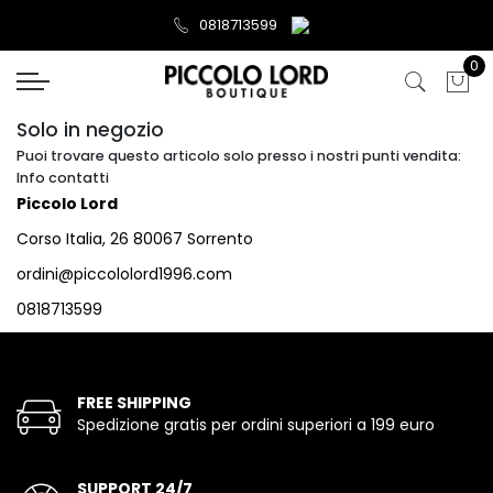
0818713599
0
Solo in negozio
Puoi trovare questo articolo solo presso i nostri punti vendita:
Info contatti
Piccolo Lord
Corso Italia, 26 80067 Sorrento
ordini@piccololord1996.com
0818713599
FREE SHIPPING
Spedizione gratis per ordini superiori a 199 euro
SUPPORT 24/7