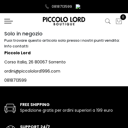
0818713599
0
Solo in negozio
Puoi trovare questo articolo solo presso i nostri punti vendita:
Info contatti
Piccolo Lord
Corso Italia, 26 80067 Sorrento
ordini@piccololord1996.com
0818713599
FREE SHIPPING
Spedizione gratis per ordini superiori a 199 euro
SUPPORT 24/7