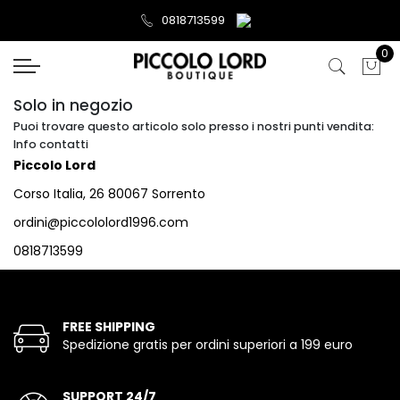
0818713599
0
Solo in negozio
Puoi trovare questo articolo solo presso i nostri punti vendita:
Info contatti
Piccolo Lord
Corso Italia, 26 80067 Sorrento
ordini@piccololord1996.com
0818713599
FREE SHIPPING
Spedizione gratis per ordini superiori a 199 euro
SUPPORT 24/7