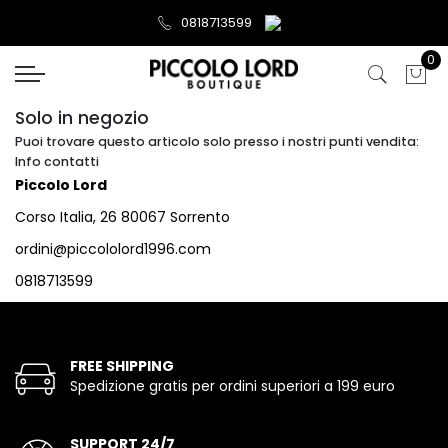
0818713599
0
Solo in negozio
Puoi trovare questo articolo solo presso i nostri punti vendita:
Info contatti
Piccolo Lord
Corso Italia, 26 80067 Sorrento
ordini@piccololord1996.com
0818713599
FREE SHIPPING
Spedizione gratis per ordini superiori a 199 euro
SUPPORT 24/7