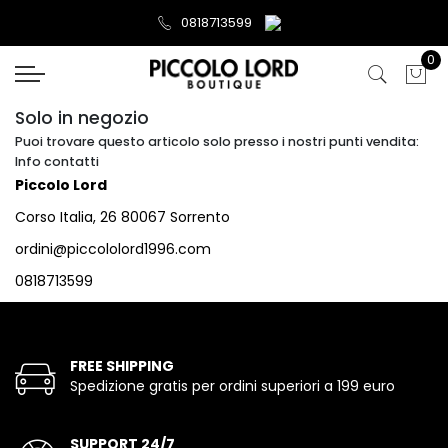
0818713599
0
Solo in negozio
Puoi trovare questo articolo solo presso i nostri punti vendita:
Info contatti
Piccolo Lord
Corso Italia, 26 80067 Sorrento
ordini@piccololord1996.com
0818713599
FREE SHIPPING
Spedizione gratis per ordini superiori a 199 euro
SUPPORT 24/7