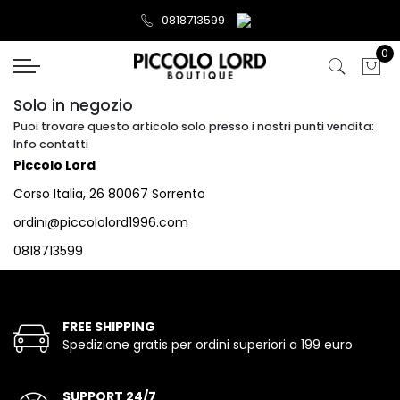
0818713599
0
Solo in negozio
Puoi trovare questo articolo solo presso i nostri punti vendita:
Info contatti
Piccolo Lord
Corso Italia, 26 80067 Sorrento
ordini@piccololord1996.com
0818713599
FREE SHIPPING
Spedizione gratis per ordini superiori a 199 euro
SUPPORT 24/7