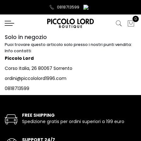
0818713599
0
Solo in negozio
Puoi trovare questo articolo solo presso i nostri punti vendita:
Info contatti
Piccolo Lord
Corso Italia, 26 80067 Sorrento
ordini@piccololord1996.com
0818713599
FREE SHIPPING
Spedizione gratis per ordini superiori a 199 euro
SUPPORT 24/7