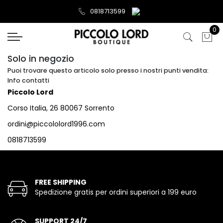
0818713599
0
Solo in negozio
Puoi trovare questo articolo solo presso i nostri punti vendita:
Info contatti
Piccolo Lord
Corso Italia, 26 80067 Sorrento
ordini@piccololord1996.com
0818713599
FREE SHIPPING
Spedizione gratis per ordini superiori a 199 euro
SUPPORT 24/7