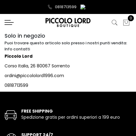
0818713599
0
Solo in negozio
Puoi trovare questo articolo solo presso i nostri punti vendita:
Info contatti
Piccolo Lord
Corso Italia, 26 80067 Sorrento
ordini@piccololord1996.com
0818713599
FREE SHIPPING
Spedizione gratis per ordini superiori a 199 euro
SUPPORT 24/7