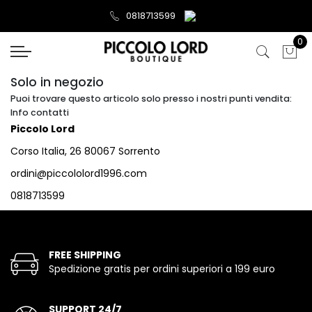
0818713599
0
Solo in negozio
Puoi trovare questo articolo solo presso i nostri punti vendita:
Info contatti
Piccolo Lord
Corso Italia, 26 80067 Sorrento
ordini@piccololord1996.com
0818713599
FREE SHIPPING
Spedizione gratis per ordini superiori a 199 euro
SUPPORT 24/7