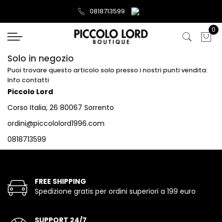
0818713599
0
Solo in negozio
Puoi trovare questo articolo solo presso i nostri punti vendita:
Info contatti
Piccolo Lord
Corso Italia, 26 80067 Sorrento
ordini@piccololord1996.com
0818713599
FREE SHIPPING
Spedizione gratis per ordini superiori a 199 euro
SUPPORT 24/7