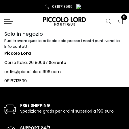
0818713599
0
Solo in negozio
Puoi trovare questo articolo solo presso i nostri punti vendita:
Info contatti
Piccolo Lord
Corso Italia, 26 80067 Sorrento
ordini@piccololord1996.com
0818713599
FREE SHIPPING
Spedizione gratis per ordini superiori a 199 euro
SUPPORT 24/7