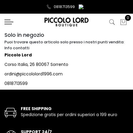
0818713599
0
Solo in negozio
Puoi trovare questo articolo solo presso i nostri punti vendita:
Info contatti
Piccolo Lord
Corso Italia, 26 80067 Sorrento
ordini@piccololord1996.com
0818713599
FREE SHIPPING
Spedizione gratis per ordini superiori a 199 euro
SUPPORT 24/7