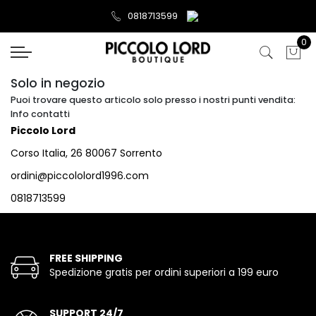
0818713599
0
Solo in negozio
Puoi trovare questo articolo solo presso i nostri punti vendita:
Info contatti
Piccolo Lord
Corso Italia, 26 80067 Sorrento
ordini@piccololord1996.com
0818713599
FREE SHIPPING
Spedizione gratis per ordini superiori a 199 euro
SUPPORT 24/7