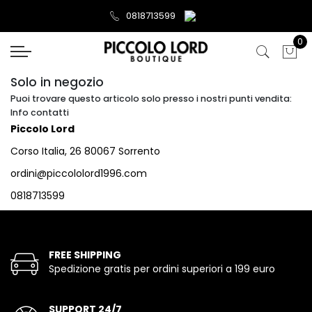
0818713599
0
Solo in negozio
Puoi trovare questo articolo solo presso i nostri punti vendita:
Info contatti
Piccolo Lord
Corso Italia, 26 80067 Sorrento
ordini@piccololord1996.com
0818713599
FREE SHIPPING
Spedizione gratis per ordini superiori a 199 euro
SUPPORT 24/7